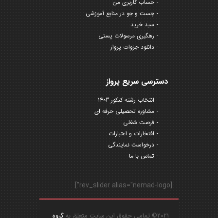
حساب کاربری من
جست و جو در منابع آموزشی
سبد خرید
رهگیری مرسولات پستی
دانلود جزوات پرواز
دسترسی سریع پرواز
انتخاب رشته کنکور 1403
مشاوره تحصیلی حرفه ای
فرصت شغلی
افتخارات و اعتبارات
درخواست نمایندگی
تماس با ما
[rev_slider alias="nemad-logo"]
2021© تمامی حقوق این سایت متعلق به
گروه