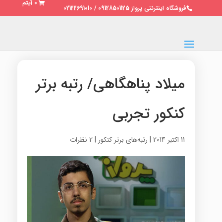
0 آیتم
فروشگاه اینترنتی پرواز 09128501125 / 02122691010
میلاد پناهگاهی/ رتبه برتر
کنکور تجربی
11 اکتبر 2014
|
رتبه‌های برتر کنکور
|
2 نظرات