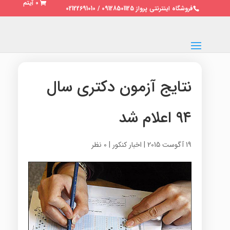
0 آیتم
فروشگاه اینترنتی پرواز 09128501125 / 02122691010
نتایج آزمون دکتری سال
۹۴ اعلام شد
19 آگوست 2015
|
اخبار کنکور
|
0 نظر