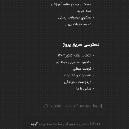
جست و جو در منابع آموزشی
سبد خرید
رهگیری مرسولات پستی
دانلود جزوات پرواز
دسترسی سریع پرواز
انتخاب رشته کنکور 1403
مشاوره تحصیلی حرفه ای
فرصت شغلی
افتخارات و اعتبارات
درخواست نمایندگی
تماس با ما
[rev_slider alias="nemad-logo"]
2021© تمامی حقوق این سایت متعلق به
گروه