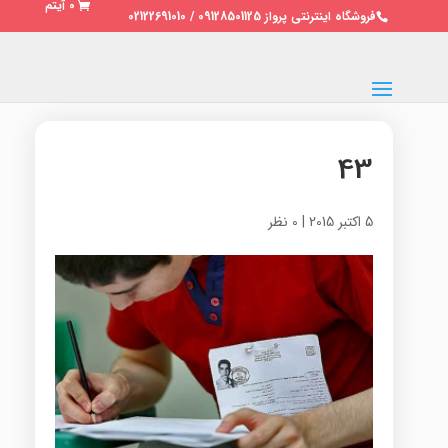
0 آیتم
فروشگاه اینترنتی پرواز 09128501125 / 02122691010
43
5 اکتبر 2015
|
0 نظر