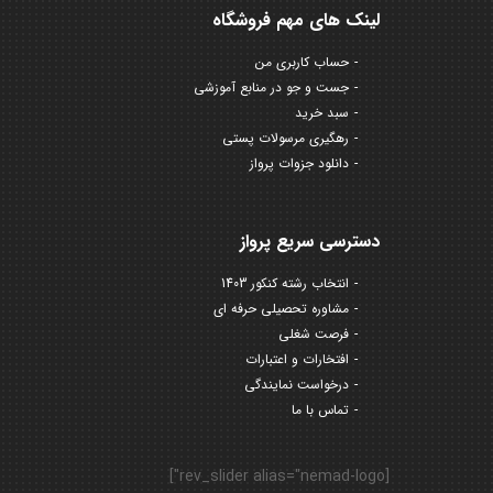
لینک های مهم فروشگاه
حساب کاربری من
جست و جو در منابع آموزشی
سبد خرید
رهگیری مرسولات پستی
دانلود جزوات پرواز
دسترسی سریع پرواز
انتخاب رشته کنکور 1403
مشاوره تحصیلی حرفه ای
فرصت شغلی
افتخارات و اعتبارات
درخواست نمایندگی
تماس با ما
[rev_slider alias="nemad-logo"]