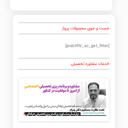
جست و جوی محصولات پرواز
[prdctfltr_sc_get_filter]
خدمات مشاوره تحصیلی