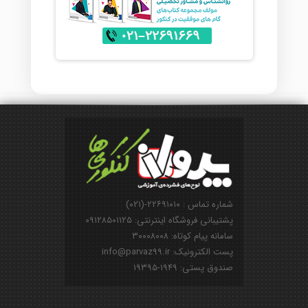
شماره تماس : ۲۲۶۹۱۰۱۰-(۰۲۱)
پشتیبانی فروشگاه اینترنتی: ۰۹۱۲۸۵۰۱۱۲۵
سامانه پیام کوتاه: ۳۰۰۰۸۰۰۸
پست الکترونیک: info@parvaz99.ir
صندوق پستی: ۱۹۴۹-۱۹۳۹۵