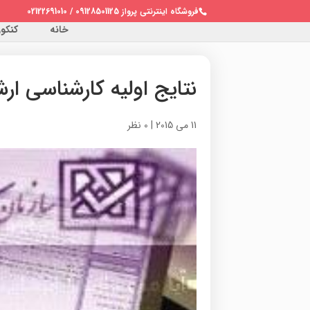
فروشگاه اینترنتی پرواز 09128501125 / 02122691010
خانه
کنکور 
نتایج اولیه کارشناسی ار
11 می 2015
|
0 نظر