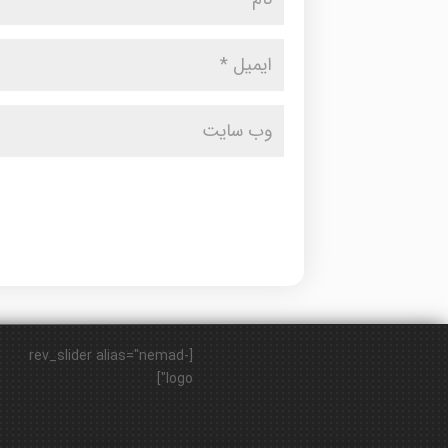
[rev_slider alias="nemad-
logo"]