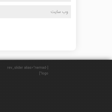
[rev_slider alias="nemad-
logo"]