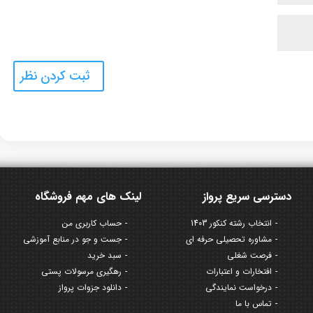
دسترسی سریع پرواز
لینک های مهم فروشگاه
انتخاب رشته کنکور 1403
حساب کاربری من
مشاوره تحصیلی حرفه ای
جست و جو در منابع آموزشی
فرصت شغلی
سبد خرید
افتخارات و اعتبارات
رهگیری مرسولات پستی
درخواست نمایندگی
دانلود جزوات پرواز
تماس با ما