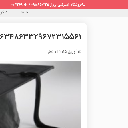
فروشگاه اینترنتی پرواز 09128501125 / 02122691010
خانه
کنکور 
634863329672315561
15 آوریل 2015
|
0 نظر