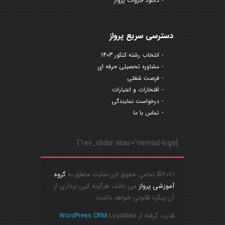
دانلود جزوات پرواز
دسترسی سریع پرواز
انتخاب رشته کنکور 1403
مشاوره تحصیلی حرفه ای
فرصت شغلی
افتخارات و اعتبارات
درخواست نمایندگی
تماس با ما
[rev_slider alias="nemad-logo"]
2021© تمامی حقوق این سایت متعلق به
گروه
آموزشی پرواز
می باشد، هرگونه کپی برداری از
آن پیگرد قانونی خواهد داشت.
قدرت گرفته از
LoyalAxis
WordPress CRM