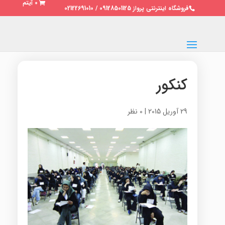
0 آیتم
فروشگاه اینترنتی پرواز 09128501125 / 02122691010
کنکور
29 آوریل 2015
|
0 نظر