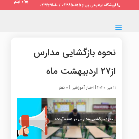
0 آیتم
فروشگاه اینترنتی پرواز 09128501125 / 02122691010
نحوه بازگشایی مدارس
از۲۷ اردبیهشت ماه
11 می 2020
|
اخبار آموزشی
|
0 نظر