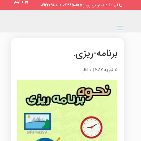
0 آیتم
فروشگاه اینترنتی پرواز 09128501125 / 02122691010
برنامه-ریزی.
5 فوریه 2017
|
0 نظر