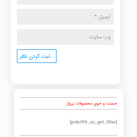
جست و جوی محصولات پرواز
[prdctfltr_sc_get_filter]