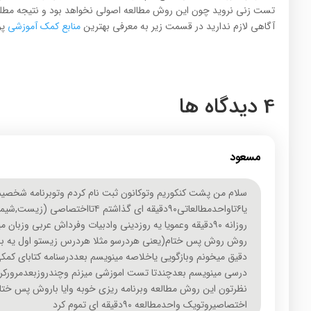
تست زنی نروید چون این روش مطالعه اصولی نخواهد بود و نتیجه مطلو
آگاهی لازم ندارید در قسمت زیر به معرفی بهترین
منابع کمک آموزشی
پر
4 دیدگاه ها
مسعود
یا۶تاواحدمطالعاتی۹۰دقیقه ای گذاشتم ۴تا
روزانه ۹۰دقیقه وعمویا یه روزدینی وادبیات وفرداش عربی وزب
روش روش پس ختام(یعنی هردرسو مثلا هردرس زیستو اول یه باررو
دقیق میخونم وبازگویی یاخلاصه مینویسم بعددرسنامه کتابای کمک
درسی مینویسم بعدچندتا تست اموزشی میزنم وچندروزبعدمرورکرد
نظرتون این روش مطالعه وبرنامه ریزی خوبه وایا باروش پس خ
اختصاصیروتویک واحدمطالعه ۹۰دقیقه ای تموم کرد