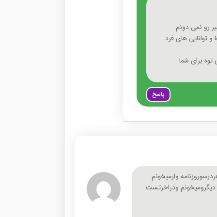
یر رو نمی دونم
 و توانایی های فرد
توه برای شما
پاسخ
رسوروزنامه وارمیخونم
 دیگرومیخونم ودراخرتست