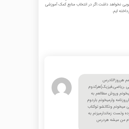
بی نخواهد داشت.اگر در انتخاب منابع کمک آموزشی
داخته ایم.
سلام من پشت کنکوریم وتوکانون ثبت نام کردم وتوبرنامه شخصیمم هرروز۶تادرس
اختصاصی (زیست,شیمی ,ریاضی,فیزیک)هرکدوم
ان میخونم وروش مطالعم به
زنامه وارمیخونم باردوم
ی میخونم ونکاتشو توکتاب
ه وتست زماندارمیزنم به
تام من میشه هردرس