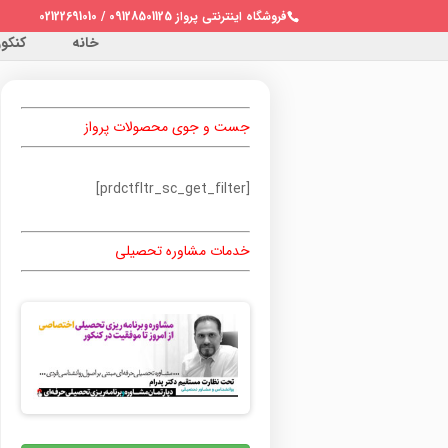
فروشگاه اینترنتی پرواز 09128501125 / 02122691010
خانه
کنکور 
جست و جوی محصولات پرواز
[prdctfltr_sc_get_filter]
خدمات مشاوره تحصیلی