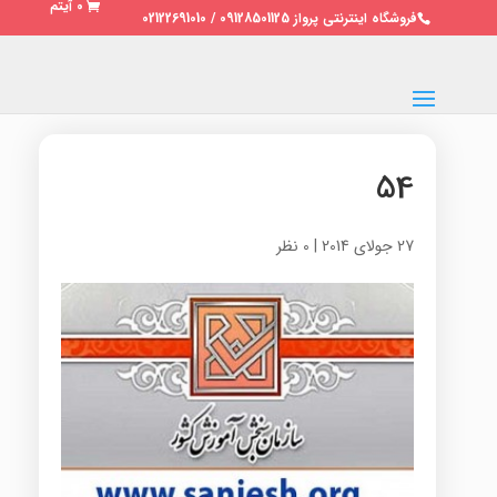
0 آیتم
فروشگاه اینترنتی پرواز 09128501125 / 02122691010
54
27 جولای 2014
|
0 نظر