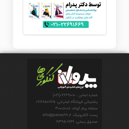
شماره تماس : ۲۲۶۹۱۰۱۰-(۰۲۱)
پشتیبانی فروشگاه اینترنتی: ۰۹۱۲۸۵۰۱۱۲۵
سامانه پیام کوتاه: ۳۰۰۰۸۰۰۸
پست الکترونیک: info@parvaz99.ir
صندوق پستی: ۱۹۴۹-۱۹۳۹۵