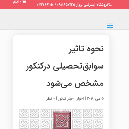
0 آیتم
فروشگاه اینترنتی پرواز 09128501125 / 02122691010
نحوه تاثیر
سوابق‌تحصیلی درکنکور
مشخص می‌شود
5 می 2016
|
اخبار
,
اخبار کنکور
|
0 نظر