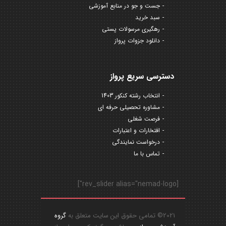
جست و جو در منابع آموزشی
سبد خرید
رهگیری مرسولات پستی
دانلود جزوات پرواز
دسترسی سریع پرواز
انتخاب رشته کنکور 1403
مشاوره تحصیلی حرفه ای
فرصت شغلی
افتخارات و اعتبارات
درخواست نمایندگی
تماس با ما
[rev_slider alias="nemad-logo"]
2021© تمامی حقوق این سایت متعلق به
گروه