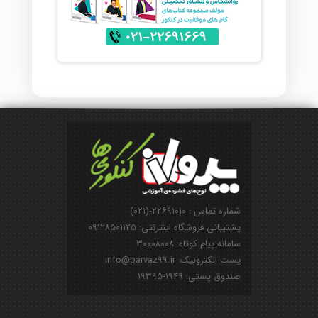
شماره تماس : ۲۲۶۹۱۰۱۰-(۰۲۱)
پشتیبانی فروشگاه اینترنتی: ۰۹۱۲۸۵۰۱۱۲۵
سامانه پیام کوتاه: ۳۰۰۰۸۰۰۸
پست الکترونیک: info@parvaz99.ir
صندوق پستی: ۱۹۴۹-۱۹۳۹۵