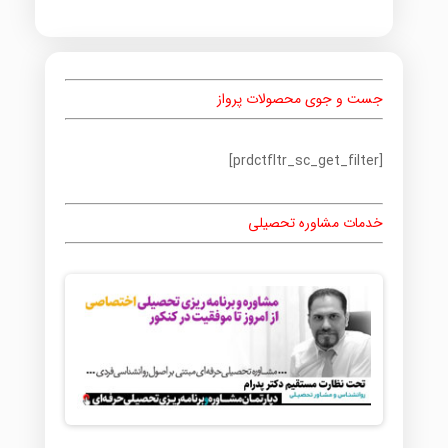
جست و جوی محصولات پرواز
[prdctfltr_sc_get_filter]
خدمات مشاوره تحصیلی