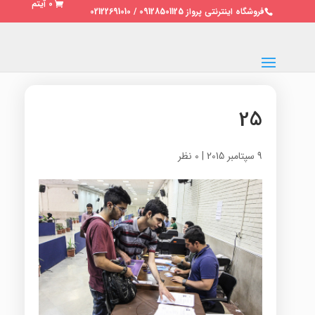
0 آیتم
فروشگاه اینترنتی پرواز 09128501125 / 02122691010
25
9 سپتامبر 2015
|
0 نظر