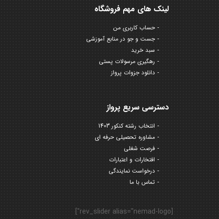
لینک های مهم فروشگاه
حساب کاربری من
جست و جو در منابع آموزشی
سبد خرید
رهگیری مرسولات پستی
دانلود جزوات پرواز
دسترسی سریع پرواز
انتخاب رشته کنکور 1403
مشاوره تحصیلی حرفه ای
فرصت شغلی
افتخارات و اعتبارات
درخواست نمایندگی
تماس با ما
[rev_slider alias="nemad-logo"]