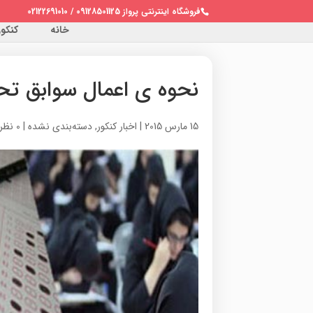
فروشگاه اینترنتی پرواز 09128501125 / 02122691010
خانه
کنکور 
نحوه ی اعمال سوابق تحصی
15 مارس 2015
|
اخبار کنکور
,
دسته‌بندی نشده
|
0 نظر