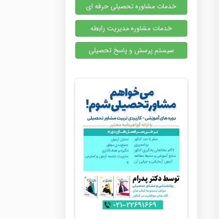
خدمات مشاوره تحصیلی حرفه ای
خدمات مشاوره مدیریت رابطه
سیستم پرسش و پاسخ تحصیلی