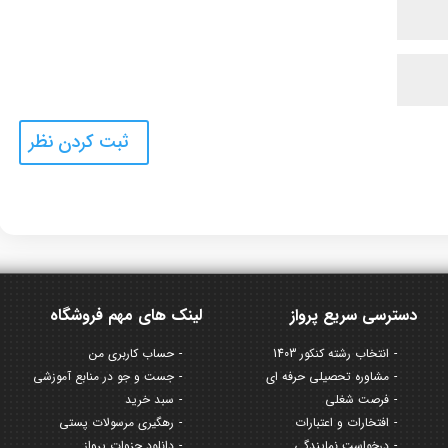
دسترسی سریع پرواز
لینک های مهم فروشگاه
انتخاب رشته کنکور 1403
حساب کاربری من
مشاوره تحصیلی حرفه ای
جست و جو در منابع آموزشی
فرصت شغلی
سبد خرید
افتخارات و اعتبارات
رهگیری مرسولات پستی
درخواست نمایندگی
دانلود جزوات پرواز