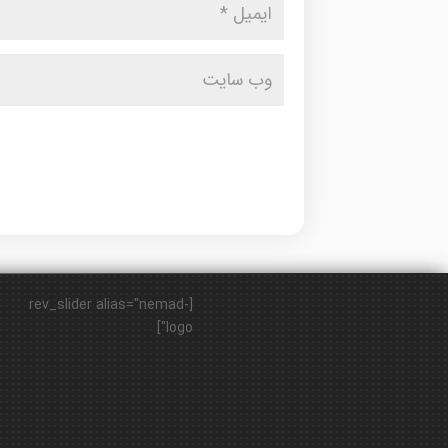
[rev_slider alias="nemad-
logo"]