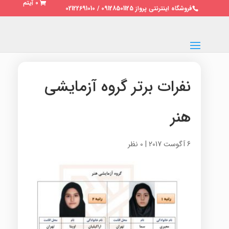
0 آیتم
فروشگاه اینترنتی پرواز 09128501125 / 02122691010
نفرات برتر گروه آزمایشی
هنر
6 آگوست 2017
|
0 نظر