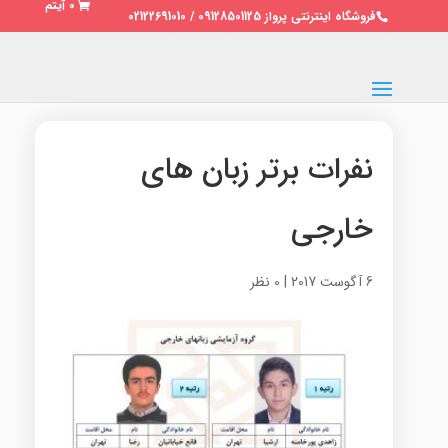
0 آیتم
فروشگاه اینترنتی پرواز 09128501125 / 02122691010
نفرات برتر زبان های
خارجی
6 آگوست 2017
|
0 نظر