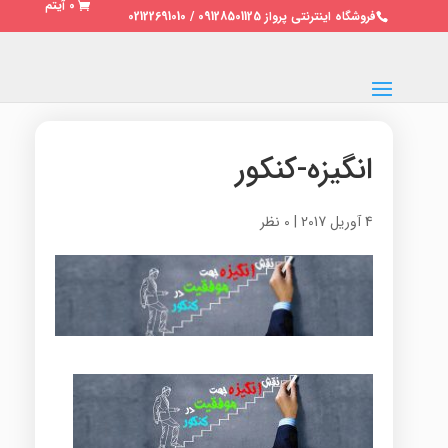
0 آیتم
فروشگاه اینترنتی پرواز 09128501125 / 02122691010
انگیزه-کنکور
4 آوریل 2017
|
0 نظر