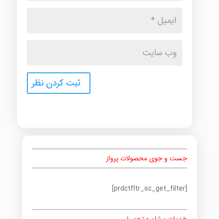
جست و جوی محصولات پرواز
[prdctfltr_sc_get_filter]