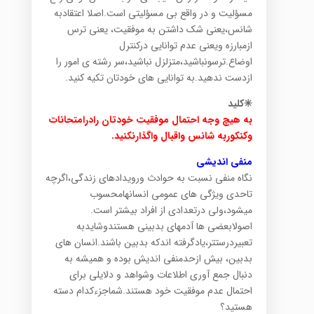
مسؤلیت و در واقع بی مسؤلیتی است.اصلا اعتقادبه
شانس،یعنی شک داشتن به موفقیت، یعنی ترس
ازمبارزه ویعنی عدم توانایی درکنترل
اوضاع.ترسونباشید،متزلزل نباشید،سر رشته ی امور را
ازدست ندهید.به توانایی های خودتان تکیه کنید.
✳️کلید
به هیچ وجه احتمال موفقیت خودتان رادرامتحانات
وکنکوربه شانس واقبال واگذارنکنید.
منفی اندیشی
نگاه منفی نسبت به حوادث ورویدادهای زندگی،اگرچه
تاحدی ویژگی های عمومی انسانهامحسوب
میشود،ولی درتعدادی از افراد بیشتر است.
اصولابعضی ها آدمهای بدبینی هستندوشایدبه
تعبیردرستتر،یادگرفته اندکه بدبین باشند.انسان های
بدبین، بیش ازحدمنفی اندیش بوده و همیشه به
دنبال جمع آوری اطلاعات وشواهد و دلایلی برای
احتمال عدم موفقیت خود هستند.شماجزءکدام دسته
هستید؟