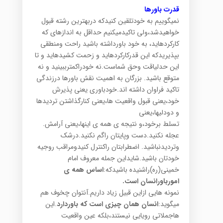
قدرت باورها
نمیگوییم به خودتلقین کنیدکه دربهترین رشته قبول
خواهیدشد،ولی تاکیدمیکنیم حداقل به اندازهای که
کارکردهاید، به خود باورداشته باشید راحت ومنطقی
بپذیریدکه این قدرکارکردهاید و زحمت کشیدهاید و تا
این حدلیاقت وحق شماست.نه خودراکمترببینید و نه
متوقع باشید. بزرگان به اهمیت نقش باورها درزندگی
تاکید فراوان داشته اند.خودباوری یعنی پذیرش
خود،یعنی قبول واقعیت ها،یعنی کنارگذاشتن تردیدها
و دودلیها،یعنی
تسلط برخود،و نتیجه ی همه ی اینها،یعنی آرامش.
عجله نکنید.دست وپایتان راگم نکنید.درشک
وتردیدنباشید. اضطرابتان راکنترل کنیدومراقب روجیه
خودتان باشید.شایداین جمله معروف امام
خمینی(ره)راشنیده باشیدکه:
اساس همه ی
امورباورانسان است.
نمونه هایی ازاین قبیل زیاد داریم.آنتوان چخوف هم
میگوید:
انسان همان چیزی است که باوردارد
.این
هاجملاتی رویایی نیستند،بلکه عین واقعیت