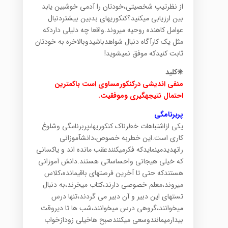
از نظرتیپ شخصیتی،خودتان را آدمی خوشبین یابد
بین ارزیابی میکنید؟کنکوریهای بدبین بیشتردنبال
عوامل کاهنده روحیه میروند.واقعا چه دلیلی داردکه
مثل یک کارآگاه دنبال شواهدباشیدوبالاخره به خودتان
ثابت کنیدکه موفق نمیشوید!
✳️کلید
منفی اندیشی درکنکورمساوی است باکمترین
احتمال نتیجهگیری وموفقیت.
پربرنامگی
یکی ازاشتباهات خطرناک کنکوریها،پربرنامگی وشلوغ
کاری است.این خطربه خصوص،دانشآموزانی
راتهدیدمینمایدکه فکرمیکنندعقب مانده اند و یاکسانی
که خیلی هیجانی واحساساتی هستند.دانش آموزانی
هستندکه حتی تا آخرین فرصتهای باقیمانده،کلاس
میروند،معلم خصوصی دارند،کتاب میخرند،به دنبال
تستهای این دبیر و آن دبیر می گردند،تنها درس
میخوانند،گروهی درس میخوانند،شب ها تا دیروقت
بیدارمیمانندوسعی میکنندصبح هاخیلی زودازخواب