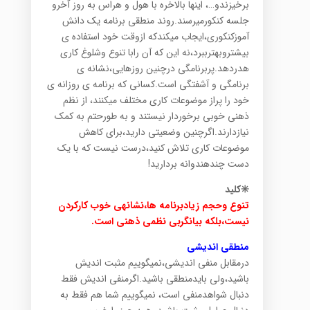
برخیزندو…، اینها بالاخره با هول و هراس به روز آخرو
جلسه کنکورمیرسند.روند منطقی برنامه یک دانش
آموزکنکوری،ایجاب میکندکه ازوقت خود استفاده ی
بیشتروبهترببرد،نه این که آن رابا تنوع وشلوغ کاری
هدردهد.پربرنامگی درچنین روزهایی،نشانه ی
برنامگی و آشفتگی است.کسانی که برنامه ی روزانه ی
خود را پراز موضوعات کاری مختلف میکنند، از نظم
ذهنی خوبی برخوردار نیستند و به طورحتم به کمک
نیازدارند.اگرچنین وضعیتی دارید،برای کاهش
موضوعات کاری تلاش کنید،درست نیست که با یک
دست چندهندوانه بردارید!
✳️کلید
تنوع وحجم زیادبرنامه ها،نشانهی خوب کارکردن
نیست،بلکه بیانگربی نظمی ذهنی است.
منطقی اندیشی
درمقابل منفی اندیشی،نمیگوییم مثبت اندیش
باشید،ولی بایدمنطقی باشید.اگرمنفی اندیش فقط
دنبال شواهدمنفی است، نمیگوییم شما هم فقط به