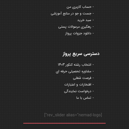
حساب کاربری من
جست و جو در منابع آموزشی
سبد خرید
رهگیری مرسولات پستی
دانلود جزوات پرواز
دسترسی سریع پرواز
انتخاب رشته کنکور 1403
مشاوره تحصیلی حرفه ای
فرصت شغلی
افتخارات و اعتبارات
درخواست نمایندگی
تماس با ما
[rev_slider alias="nemad-logo"]