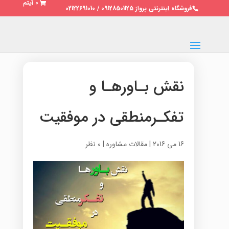
0 آیتم
فروشگاه اینترنتی پرواز 09128501125 / 02122691010
نقش بـاورهـا و
تفکـرمنطقی در موفقیت
16 می 2016
|
مقالات مشاوره
|
0 نظر