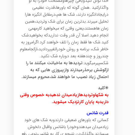
خدا توکل کنیدوباقی چیزهاومصلحت خودرا به او
واگذارکنید .همان گونه که باورها،قدرت عظیمی
درایجادانگیزه دارند، شک ها هم،درمقابل انگیزه هارا
تحلیل میبرند.بدترین زمان برای شک وتردید،همین
زمان هاهستند،یعنی وقتی که میخواهید کارمهمی
انجام دهید.اصلا آن قدر وقت نداریدکه بخواهیدشک
کنید.شک ها فقط زمان را تلف خواهند کرد.اگرامروز به
خاطر شک، برنامه و روش خودراتغییردادید،ازکجامعلوم
چندروز و چندهفته بعد دوباره شک نکنید.
شکسپیرمیگوید:
تردیدها به ماخیانت میکنند ما را
ازکوشش برحذرمیدارند وازپیروزی هایی که به
احتمال زیاد نصیب ما خواهند شد،محروم میسازند.
✳️کلید
به شکهاوتردیدهازیادمیدان ندهیدبه خصوص وقتی
داریدبه پایان کارنزدیک میشوید.
قدرت شانس
کسانی که باورهای ضعیفی دارندوبه شک های خود
زیادمیدان میدهندوخودرا باشانس واقبال دلخوش
میسازند.واگذارکردن نتیجه ی کار به شانس،نوعی رفع