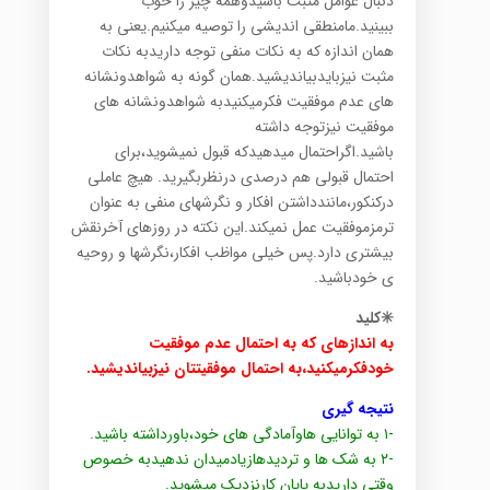
دنبال عوامل مثبت باشیدوهمه چیز را خوب
ببینید.مامنطقی اندیشی را توصیه میکنیم.یعنی به
همان اندازه که به نکات منفی توجه داریدبه نکات
مثبت نیزبایدبیاندیشید.همان گونه به شواهدونشانه
های عدم موفقیت فکرمیکنیدبه شواهدونشانه های
موفقیت نیزتوجه داشته
باشید.اگراحتمال میدهیدکه قبول نمیشوید،برای
احتمال قبولی هم درصدی درنظربگیرید. هیچ عاملی
درکنکور،مانندداشتن افکار و نگرشهای منفی به عنوان
ترمزموفقیت عمل نمیکند.این نکته در روزهای آخرنقش
بیشتری دارد.پس خیلی مواظب افکار،نگرشها و روحیه
ی خودباشید.
✳️کلید
به اندازهای که به احتمال عدم موفقیت
خودفکرمیکنید،به احتمال موفقیتتان نیزبیاندیشید.
نتیجه گیری
-۱ به توانایی هاوآمادگی های خود،باورداشته باشید.
-۲ به شک ها و تردیدهازیادمیدان ندهیدبه خصوص
وقتی داریدبه پایان کارنزدیک میشوید.