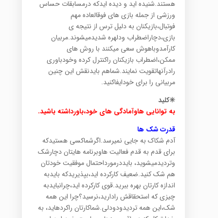
هستند.شنیده اید و دیده ایدکه درمسابقات حساس
ورزشی از جمله بازی های فوقالعاده مهم
فوتبال،بازیکنان به دلیل ترس از نتیجه ی
بازی،دچاراضطراب ودلهره شدیدمیشوند.مربیان
کارآمدوباهوش سعی میکنند با روش های
ممکن،اضطراب بازیکنان راکنترل کرده وخودباوری
رادرآنهاتقویت نمایند.شماهم بایدنقش این چنین
مربیانی را برای خودایفاکنید.
✳️کلید
به توانایی هاوآمادگی های خود،باورداشته باشید.
قدرت شک ها
آدم شکاک به جایی نمیرسد.اگرشماکسی هستیدکه
برای قدم به قدم فعالیت هاوبرنامه هایتان دچارشک
وتردیدمیشوید، بایددرمورداحتمال موفقیت خودتان
هم شک کنید.ضعیف کارکرده اید،بپذیریدکه بایدبه
اندازه کارتان بهره ببرید.قوی کارکرده اید،چرانبایدبه
چیزی که استحقاقش رادارید،نرسید؟چرا این همه
شک،این همه تردیدودودلی.شماکارتان راکردهاید، به