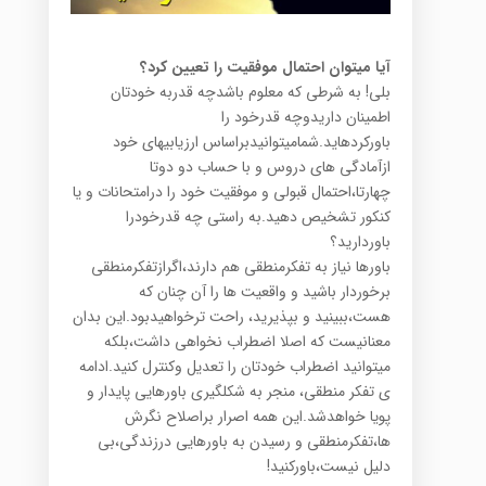
آیا میتوان احتمال موفقیت را تعیین کرد؟
بلی! به شرطی که معلوم باشدچه قدربه خودتان
اطمینان داریدوچه قدرخود را
باورکردهاید.شمامیتوانیدبراساس ارزیابیهای خود
ازآمادگی های دروس و با حساب دو دوتا
چهارتا،احتمال قبولی و موفقیت خود را درامتحانات و یا
کنکور تشخیص دهید.به راستی چه قدرخودرا
باوردارید؟
باورها نیاز به تفکرمنطقی هم دارند،اگرازتفکرمنطقی
برخوردار باشید و واقعیت ها را آن چنان که
هست،ببینید و بپذیرید، راحت ترخواهیدبود.این بدان
معنانیست که اصلا اضطراب نخواهی داشت،بلکه
میتوانید اضطراب خودتان را تعدیل وکنترل کنید.ادامه
ی تفکر منطقی، منجر به شکلگیری باورهایی پایدار و
پویا خواهدشد.این همه اصرار براصلاح نگرش
ها،تفکرمنطقی و رسیدن به باورهایی درزندگی،بی
دلیل نیست،باورکنید!