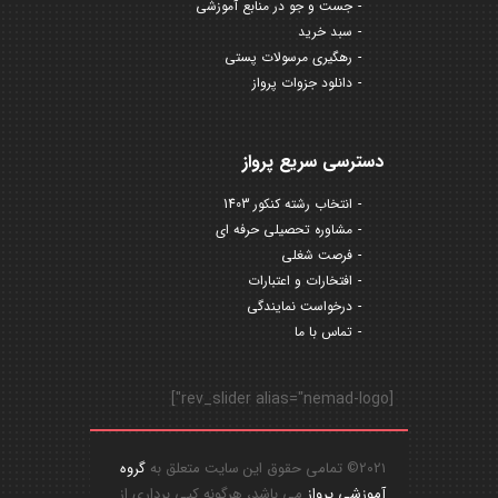
جست و جو در منابع آموزشی
سبد خرید
رهگیری مرسولات پستی
دانلود جزوات پرواز
دسترسی سریع پرواز
انتخاب رشته کنکور 1403
مشاوره تحصیلی حرفه ای
فرصت شغلی
افتخارات و اعتبارات
درخواست نمایندگی
تماس با ما
[rev_slider alias="nemad-logo"]
2021© تمامی حقوق این سایت متعلق به
گروه
آموزشی پرواز
می باشد، هرگونه کپی برداری از