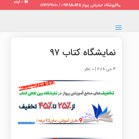
0 آیتم
فروشگاه اینترنتی پرواز 09128501125 / 02122691010
نمایشگاه کتاب ۹۷
3 می 2018
|
0 نظر