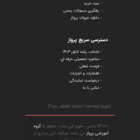
سبد خرید
رهگیری مرسولات پستی
دانلود جزوات پرواز
دسترسی سریع پرواز
انتخاب رشته کنکور 1403
مشاوره تحصیلی حرفه ای
فرصت شغلی
افتخارات و اعتبارات
درخواست نمایندگی
تماس با ما
[rev_slider alias="nemad-logo"]
2021© تمامی حقوق این سایت متعلق به
گروه
آموزشی پرواز
می باشد، هرگونه کپی برداری از