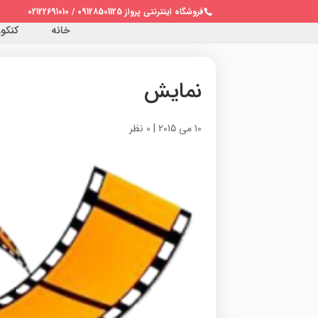
فروشگاه اینترنتی پرواز 09128501125 / 02122691010
خانه
کنکور 
نمایش
10 می 2015
|
0 نظر