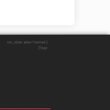
[rev_slider alias="nemad-
logo"]