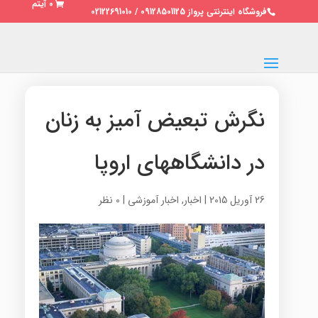
0 آیتم
فروشگاه اینترنتی پرواز 09128501125 / 02122691010
نگرش تبعیض آمیز به زنان
در دانشگاههای اروپا
26 آوریل 2015
|
اخبار
,
اخبار آموزشی
|
0 نظر