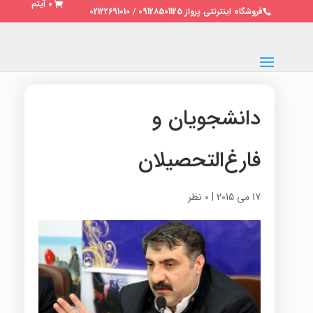
0 آیتم
فروشگاه اینترنتی پرواز 09128501125 / 02122691010
دانشجویان و
فارغ‌التحصیلان
17 می 2015
|
0 نظر