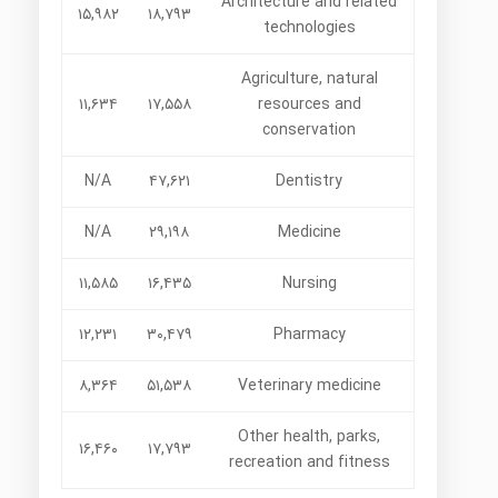
Architecture and related
۱۵,۹۸۲
۱۸,۷۹۳
technologies
Agriculture, natural
۱۱,۶۳۴
۱۷,۵۵۸
resources and
conservation
N/A
۴۷,۶۲۱
Dentistry
N/A
۲۹,۱۹۸
Medicine
۱۱,۵۸۵
۱۶,۴۳۵
Nursing
۱۲,۲۳۱
۳۰,۴۷۹
Pharmacy
۸,۳۶۴
۵۱,۵۳۸
Veterinary medicine
Other health, parks,
۱۶,۴۶۰
۱۷,۷۹۳
recreation and fitness