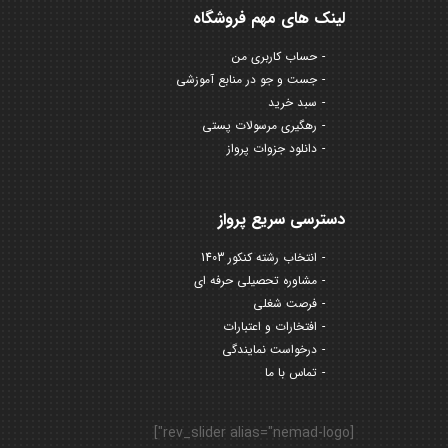
لینک های مهم فروشگاه
حساب کاربری من
جست و جو در منابع آموزشی
سبد خرید
رهگیری مرسولات پستی
دانلود جزوات پرواز
دسترسی سریع پرواز
انتخاب رشته کنکور 1403
مشاوره تحصیلی حرفه ای
فرصت شغلی
افتخارات و اعتبارات
درخواست نمایندگی
تماس با ما
[rev_slider alias="nemad-logo"]