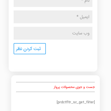
جست و جوی محصولات پرواز
[prdctfltr_sc_get_filter]