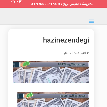
0 آیتم
فروشگاه اینترنتی پرواز 09128501125 / 02122691010
hazinezendegi
3 اکتبر 2018
|
0 نظر