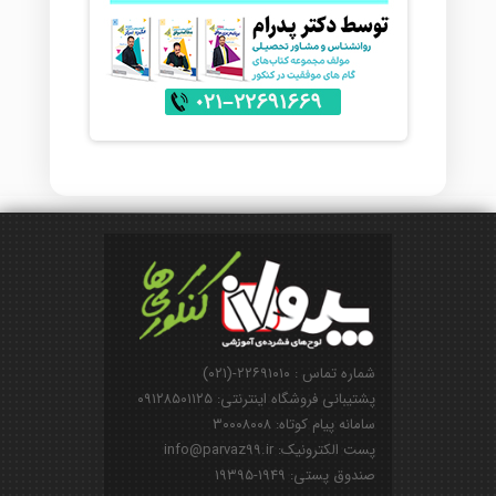
شماره تماس : ۲۲۶۹۱۰۱۰-(۰۲۱)
پشتیبانی فروشگاه اینترنتی: ۰۹۱۲۸۵۰۱۱۲۵
سامانه پیام کوتاه: ۳۰۰۰۸۰۰۸
پست الکترونیک: info@parvaz99.ir
صندوق پستی: ۱۹۴۹-۱۹۳۹۵