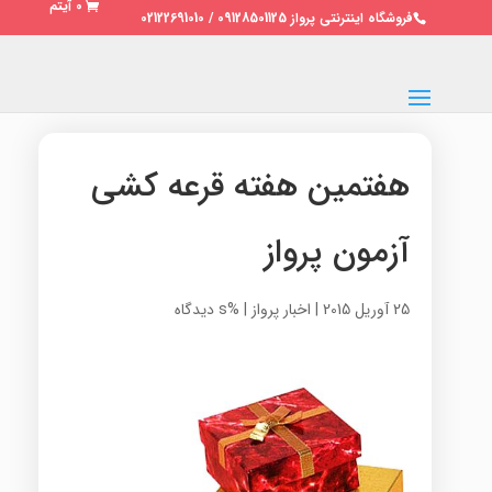
0 آیتم
فروشگاه اینترنتی پرواز 09128501125 / 02122691010
هفتمین هفته قرعه کشی
آزمون پرواز
25 آوریل 2015
|
اخبار پرواز
|
%s دیدگاه