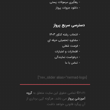
رهگیری مرسولات پستی
دانلود جزوات پرواز
دسترسی سریع پرواز
انتخاب رشته کنکور 1403
مشاوره تحصیلی حرفه ای
فرصت شغلی
افتخارات و اعتبارات
درخواست نمایندگی
تماس با ما
[rev_slider alias="nemad-logo"]
2021© تمامی حقوق این سایت متعلق به
گروه
آموزشی پرواز
می باشد، هرگونه کپی برداری از
آن پیگرد قانونی خواهد داشت.