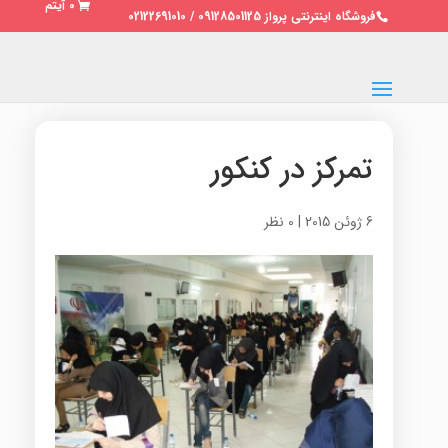
0 آیتم
فروشگاه اینترنتی پرواز 09128501125 / 02122691010
تمرکز در کنکور
6 ژوئن 2015
|
0 نظر