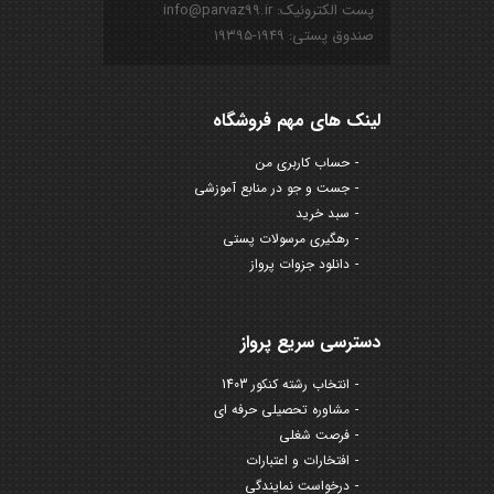
پست الکترونیک: info@parvaz99.ir
صندوق پستی: ۱۹۴۹-۱۹۳۹۵
لینک های مهم فروشگاه
حساب کاربری من
جست و جو در منابع آموزشی
سبد خرید
رهگیری مرسولات پستی
دانلود جزوات پرواز
دسترسی سریع پرواز
انتخاب رشته کنکور 1403
مشاوره تحصیلی حرفه ای
فرصت شغلی
افتخارات و اعتبارات
درخواست نمایندگی