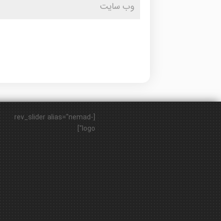
[rev_slider alias="nemad-
logo"]