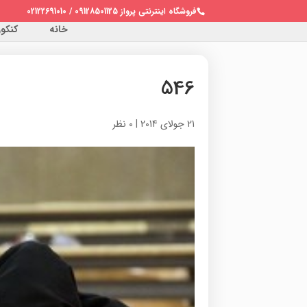
فروشگاه اینترنتی پرواز 09128501125 / 02122691010
خانه
کنکور 
546
21 جولای 2014
|
0 نظر