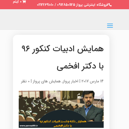
0 آیتم
فروشگاه اینترنتی پرواز 09128501125 / 02122691010
همایش ادبیات کنکور ۹۶
با دکتر افخمی
14 مارس 2017
|
اخبار پرواز
,
همایش های پرواز
|
0 نظر