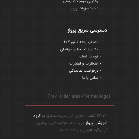
رهگیری مرسولات پستی
دانلود جزوات پرواز
دسترسی سریع پرواز
انتخاب رشته کنکور 1403
مشاوره تحصیلی حرفه ای
فرصت شغلی
افتخارات و اعتبارات
درخواست نمایندگی
تماس با ما
[rev_slider alias="nemad-logo"]
2021© تمامی حقوق این سایت متعلق به
گروه
آموزشی پرواز
می باشد، هرگونه کپی برداری از
آن پیگرد قانونی خواهد داشت.