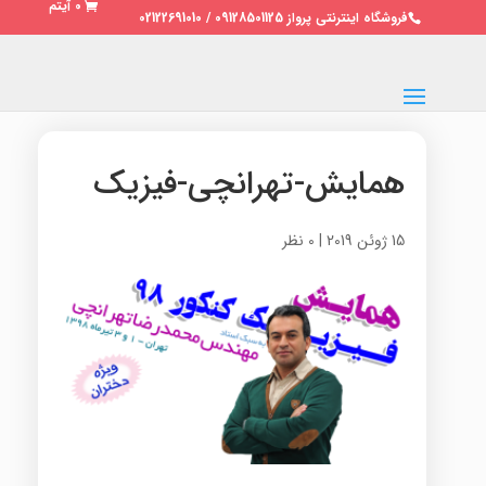
0 آیتم
فروشگاه اینترنتی پرواز 09128501125 / 02122691010
همایش-تهرانچی-فیزیک
15 ژوئن 2019
|
0 نظر