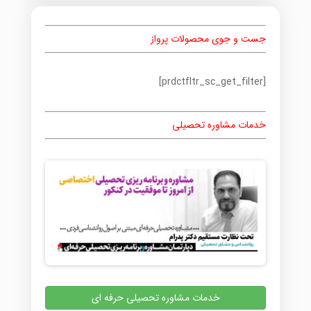
جست و جوی محصولات پرواز
[prdctfltr_sc_get_filter]
خدمات مشاوره تحصیلی
خدمات مشاوره تحصیلی حرفه ای