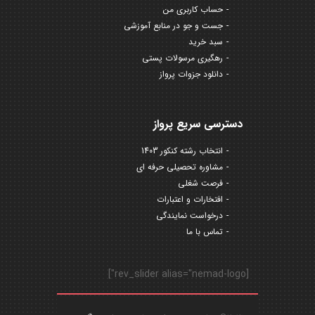
حساب کاربری من
جست و جو در منابع آموزشی
سبد خرید
رهگیری مرسولات پستی
دانلود جزوات پرواز
دسترسی سریع پرواز
انتخاب رشته کنکور 1403
مشاوره تحصیلی حرفه ای
فرصت شغلی
افتخارات و اعتبارات
درخواست نمایندگی
تماس با ما
[rev_slider alias="nemad-logo"]