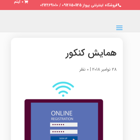
0 آیتم
فروشگاه اینترنتی پرواز 09128501125 / 02122691010
همایش کنکور
28 نوامبر 2018
|
0 نظر