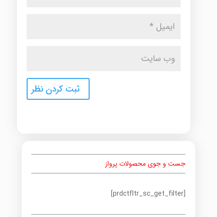
جست و جوی محصولات پرواز
[prdctfltr_sc_get_filter]