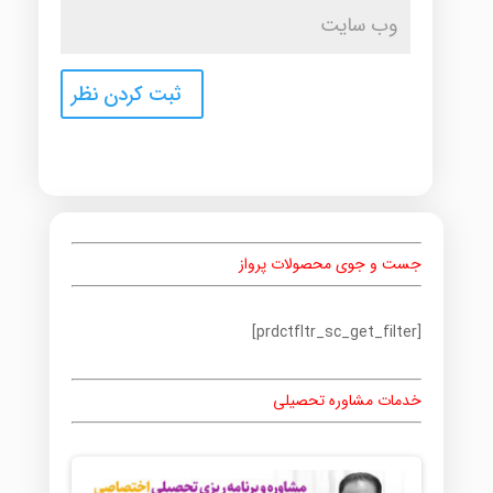
جست و جوی محصولات پرواز
[prdctfltr_sc_get_filter]
خدمات مشاوره تحصیلی