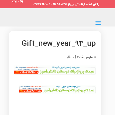
0 آیتم
فروشگاه اینترنتی پرواز 09128501125 / 02122691010
Gift_new_year_94_up
11 مارس 2015
|
0 نظر