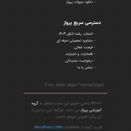
دانلود جزوات پرواز
دسترسی سریع پرواز
انتخاب رشته کنکور 1403
مشاوره تحصیلی حرفه ای
فرصت شغلی
افتخارات و اعتبارات
درخواست نمایندگی
تماس با ما
[rev_slider alias="nemad-logo"]
2021© تمامی حقوق این سایت متعلق به
گروه
آموزشی پرواز
می باشد، هرگونه کپی برداری از
آن پیگرد قانونی خواهد داشت.
قدرت گرفته از
LoyalAxis
WordPress CRM