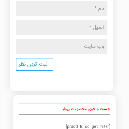
جست و جوی محصولات پرواز
[prdctfltr_sc_get_filter]