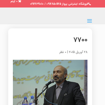
0 آیتم
فروشگاه اینترنتی پرواز 09128501125 / 02122691010
7700
28 آوریل 2015
|
0 نظر