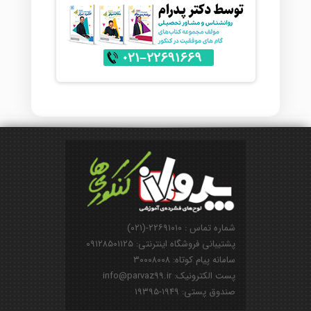
شماره تماس : ۲۲۶۹۱۰۱۰-(۰۲۱)
پشتیبانی فروشگاه اینترنتی: ۰۹۱۲۸۵۰۱۱۲۵
سامانه پیام کوتاه: ۳۰۰۰۸۰۰۸
پست الکترونیک: info@parvaz99.ir
صندوق پستی: ۱۹۴۹-۱۹۳۹۵