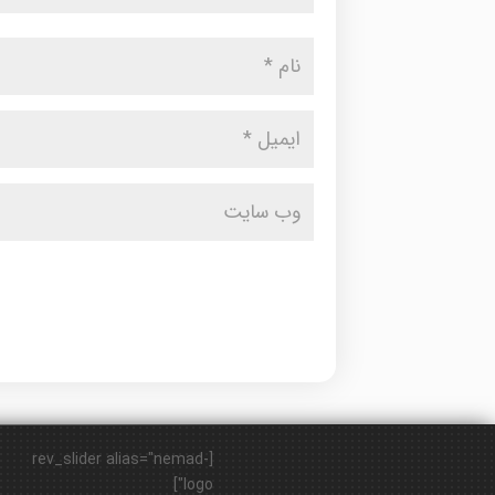
[rev_slider alias="nemad-
logo"]