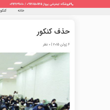
فروشگاه اینترنتی پرواز 09128501125 / 02122691010
خانه
کنکور 
حذف کنکور
6 ژوئن 2015
|
0 نظر