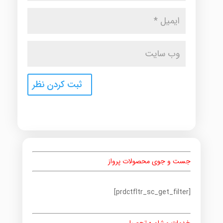
جست و جوی محصولات پرواز
[prdctfltr_sc_get_filter]