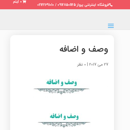
0 آیتم
فروشگاه اینترنتی پرواز 09128501125 / 02122691010
وصف و اضافه
27 می 2017
|
0 نظر