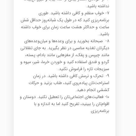
نداشته باشید‎.‎
‏۷-‏ خواب منظم و کافی داشته باشید. طوری
برنامه‌ریزی کنید که در طول یک شبانه‌روز حداقل شش
ساعت و ‏حداکثر هشت ساعت زمان برای خواب داشته
باشید.‏
‏۸-‏ ‎ ‎صبحانه بخورید و برای وعده‌ها و میان‌وعده‌های
دیگرتان تغذیه مناسبی در نظر بگیرید. به جای تنقلاتی
مانند ‏چیپس و پفک، از مغزهایی مانند بادام، پسته،
گردو و فندق استفاده کنید و خوردن خرما، شیر، میوه و
سبزیجات ‏تازه را فراموش نکنید.‏
‏۹-‏ ‎ ‎تحرک و نرمش کافی داشته باشید. در زمان
استراحت‌تان پیاده‌روی کنید، طناب بزنید و حرکات
کششی انجام ‏دهید.‏
‏۱۰-‏ فعالیت‌های اجتماعی‌تان را تعطیل نکنید. دوستان و
اقوام‌تان را ببینید، تفریح کنید اما به اندازه و با
برنامه‌ریزی.‏