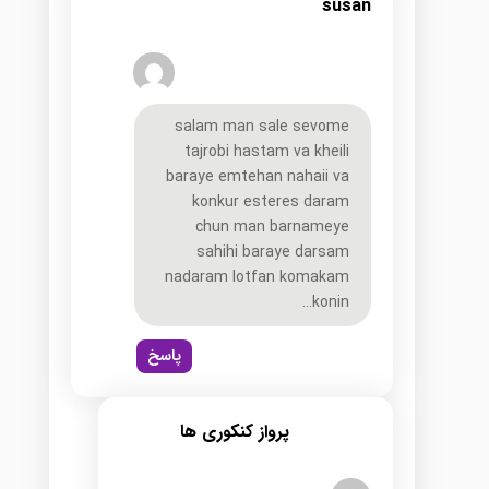
susan
salam man sale sevome
tajrobi hastam va kheili
baraye emtehan nahaii va
konkur esteres daram
chun man barnameye
sahihi baraye darsam
nadaram lotfan komakam
konin…
پاسخ
پرواز کنکوری ها