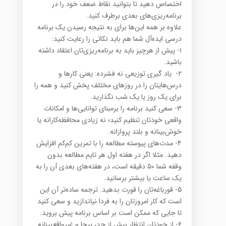
اختصاص دهید تا بتوانید نقاط ضعف خود را در
برنامه‌ریزی‌های ‏بعدی برطرف کنید.‏
علاوه بر همه این‌ها برای به نتیجه رسیدن یک برنامه
درسی ایده‌آل شما هم باید نکاتی را رعایت کنید:‏
‏۱-‏ پیش از هرچیز باید به برنامه‌ریزی‌تان اعتقاد داشته
باشید.‏
‏۲-‏ ‎ ‎یاد گیری توزیعی نه فشرده: یعنی کارها و
درس‌هایتان را در روزهای مختلف پخش کنید و همه را
برای یک روز ‏یا ‏یک شب نگذارید‎.‎
‏۳-‏ ‎سعی کنید برنامه را برمبنای توانایی‌ها و امکانات
واقعی خودتان تنظیم کنید؛ نه زیادی محافظه‌کارانه یا
‏خوش‌بینانه و بلند پروازانه‎‏.‏
‏۴-‏ مدت‌های پیوسته مطالعه را با تمرین کم‌کم افزایش
دهید. مثلا اگر در هفته اول هر تایم مطالعه بدون
وقفه شما ‏‏۵۰ دقیقه است، در هفته‌های بعدی آن را به
یک ساعت یا بیشتر برسانید.‏
‏۵-‏ قورباغه‌تان را قورت بدهید. ترجمه ساده‌تر آن این
است که کار امروزتان را به فردا نیاندازید و سعی کنید
تا جایی ‏که ممکن است بر اساس برنامه پیش بروید.‏
‏۶-‏ ‎از خودتان انتظار بیش از حد، بیجا و غیرواقع‌بینانه