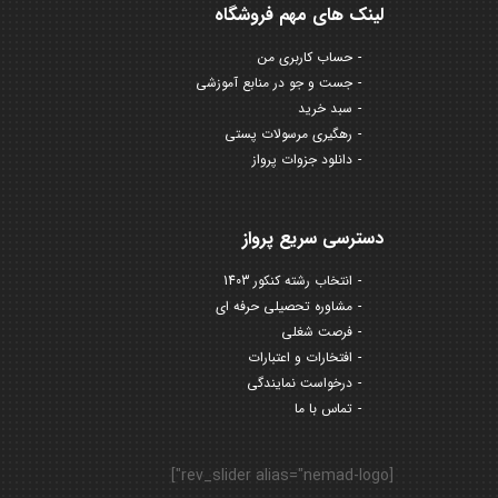
لینک های مهم فروشگاه
حساب کاربری من
جست و جو در منابع آموزشی
سبد خرید
رهگیری مرسولات پستی
دانلود جزوات پرواز
دسترسی سریع پرواز
انتخاب رشته کنکور 1403
مشاوره تحصیلی حرفه ای
فرصت شغلی
افتخارات و اعتبارات
درخواست نمایندگی
تماس با ما
[rev_slider alias="nemad-logo"]