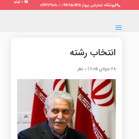
0 آیتم
فروشگاه اینترنتی پرواز 09128501125 / 02122691010
انتخاب رشته
28 جولای 2015
|
0 نظر