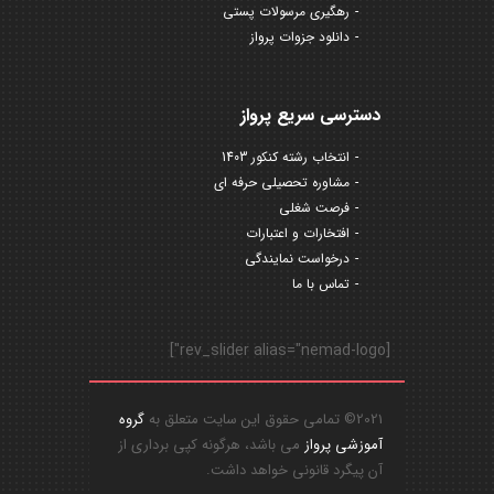
رهگیری مرسولات پستی
دانلود جزوات پرواز
دسترسی سریع پرواز
انتخاب رشته کنکور 1403
مشاوره تحصیلی حرفه ای
فرصت شغلی
افتخارات و اعتبارات
درخواست نمایندگی
تماس با ما
[rev_slider alias="nemad-logo"]
2021© تمامی حقوق این سایت متعلق به
گروه
آموزشی پرواز
می باشد، هرگونه کپی برداری از
آن پیگرد قانونی خواهد داشت.