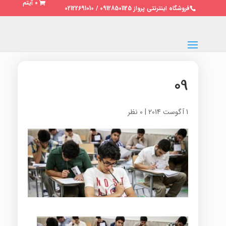
0 آیتم
فروشگاه اینترنتی پرواز 09128501125 / 02122691010
09
1 آگوست 2014
|
0 نظر