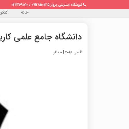
فروشگاه اینترنتی پرواز 09128501125 / 02122691010
خانه
کنکور 
دانشگاه جامع علمی کارب
6 می 2018
|
0 نظر