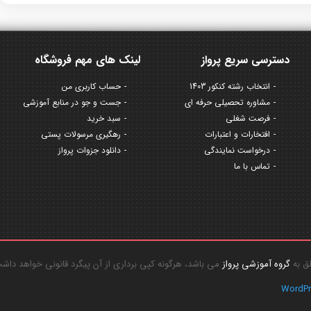
دسترسی سریع پرواز
لینک های مهم فروشگاه
انتخاب رشته کنکور 1403
حساب کاربری من
مشاوره تحصیلی حرفه ای
جست و جو در منابع آموزشی
فرصت شغلی
سبد خرید
افتخارات و اعتبارات
رهگیری مرسولات پستی
درخواست نمایندگی
دانلود جزوات پرواز
تماس با ما
گروه آموزشی پرواز
می باشد، هرگونه کپی برداری از آن پیگرد قانونی خواهد داش
WordP