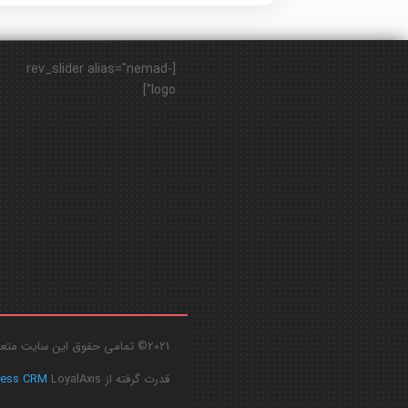
[rev_slider alias="nemad-
logo"]
2021© تمامی حقوق این سایت متعلق به
قدرت گرفته از
LoyalAxis
ress CRM