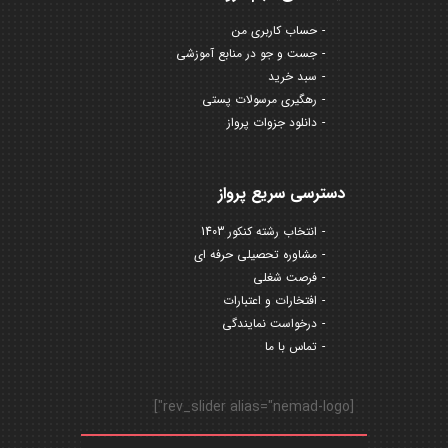
حساب کاربری من
جست و جو در منابع آموزشی
سبد خرید
رهگیری مرسولات پستی
دانلود جزوات پرواز
دسترسی سریع پرواز
انتخاب رشته کنکور 1403
مشاوره تحصیلی حرفه ای
فرصت شغلی
افتخارات و اعتبارات
درخواست نمایندگی
تماس با ما
[rev_slider alias="nemad-logo"]