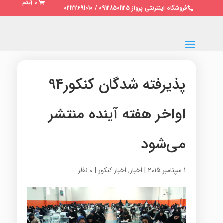
0 آیتم
فروشگاه اینترنتی پرواز 09128501125 / 02122691010
پذیرفته شدگان کنکور۹۴
اواخر هفته آینده منتشر
می‌شود
1 سپتامبر 2015
|
اخبار
,
اخبار کنکور
|
0 نظر