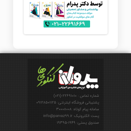
شماره تماس : ۲۲۶۹۱۰۱۰-(۰۲۱)
پشتیبانی فروشگاه اینترنتی: ۰۹۱۲۸۵۰۱۱۲۵
سامانه پیام کوتاه: ۳۰۰۰۸۰۰۸
پست الکترونیک: info@parvaz99.ir
صندوق پستی: ۱۹۴۹-۱۹۳۹۵