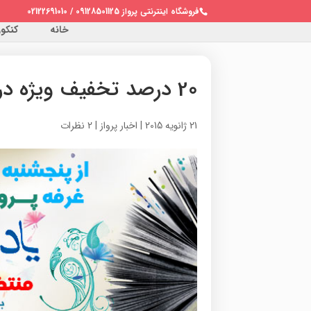
فروشگاه اینترنتی پرواز 09128501125 / 02122691010
خانه
کنکور 
20 درصد تخفیف ویژه در نمایشگاه یاد یار مهربان
21 ژانویه 2015
|
اخبار پرواز
|
2 نظرات