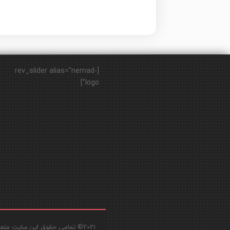
[rev_slider alias="nemad-
logo"]
2021© تمامی حقوق این سایت متعلق به