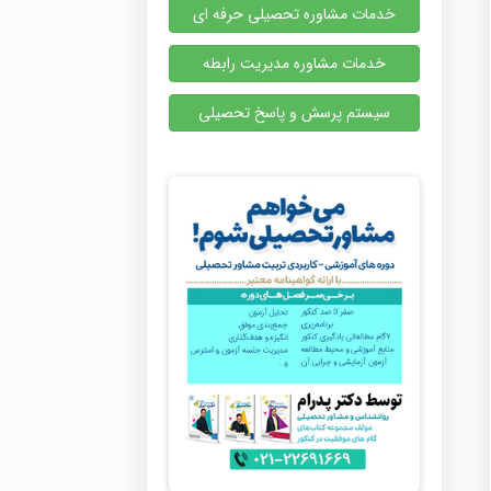
خدمات مشاوره تحصیلی حرفه ای
خدمات مشاوره مدیریت رابطه
سیستم پرسش و پاسخ تحصیلی