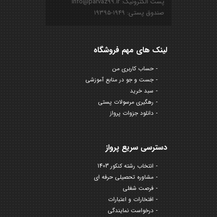
پست الکترونیک: info@parvaz99.ir
صندوق پستی: ۱۹۴۹-۱۹۳۹۵
لینک های مهم فروشگاه
حساب کاربری من
جست و جو در منابع آموزشی
سبد خرید
رهگیری مرسولات پستی
دانلود جزوات پرواز
دسترسی سریع پرواز
انتخاب رشته کنکور 1403
مشاوره تحصیلی حرفه ای
فرصت شغلی
افتخارات و اعتبارات
درخواست نمایندگی