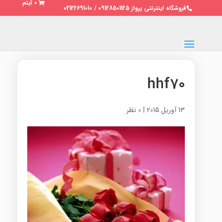
0 آیتم
فروشگاه اینترنتی پرواز 09128501125 / 02122691010
hhf70
13 آوریل 2015
|
0 نظر