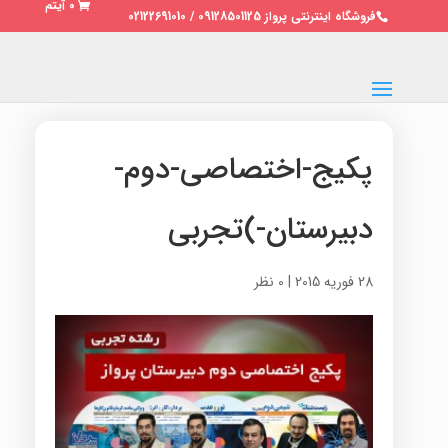
0 آیتم
فروشگاه اینترنتی پرواز 09128501125 / 02122691010
پکیج-اختصاصی-دوم-
دبیرستان-)تجربی
28 فوریه 2015
|
0 نظر