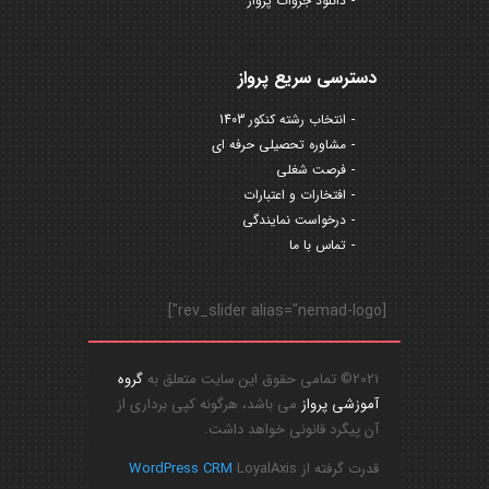
دانلود جزوات پرواز
دسترسی سریع پرواز
انتخاب رشته کنکور 1403
مشاوره تحصیلی حرفه ای
فرصت شغلی
افتخارات و اعتبارات
درخواست نمایندگی
تماس با ما
[rev_slider alias="nemad-logo"]
2021© تمامی حقوق این سایت متعلق به
گروه
آموزشی پرواز
می باشد، هرگونه کپی برداری از
آن پیگرد قانونی خواهد داشت.
قدرت گرفته از
LoyalAxis
WordPress CRM