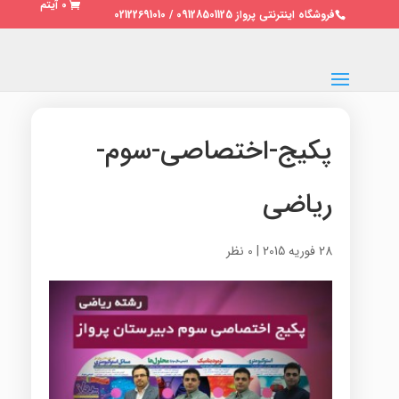
0 آیتم
فروشگاه اینترنتی پرواز 09128501125 / 02122691010
پکیج-اختصاصی-سوم-
ریاضی
28 فوریه 2015
|
0 نظر