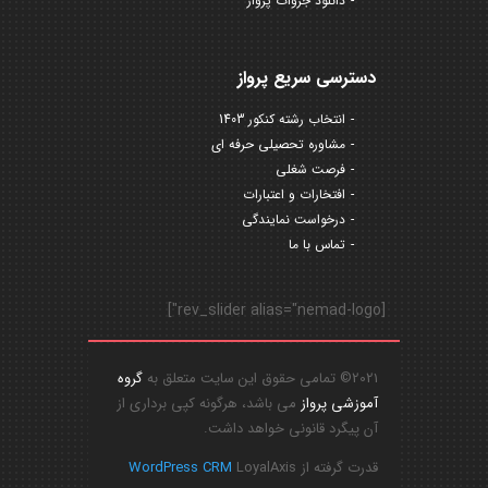
دانلود جزوات پرواز
دسترسی سریع پرواز
انتخاب رشته کنکور 1403
مشاوره تحصیلی حرفه ای
فرصت شغلی
افتخارات و اعتبارات
درخواست نمایندگی
تماس با ما
[rev_slider alias="nemad-logo"]
2021© تمامی حقوق این سایت متعلق به
گروه
آموزشی پرواز
می باشد، هرگونه کپی برداری از
آن پیگرد قانونی خواهد داشت.
قدرت گرفته از
LoyalAxis
WordPress CRM