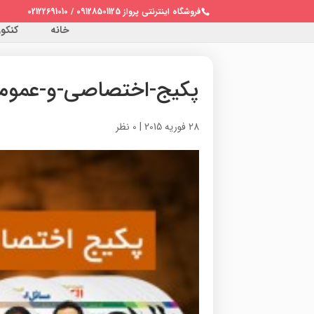
فروشگاه اینترنتی پرواز 09128501125 / 02122691010
خانه
کنکور 
پکیج-اختصاصی-و-عموم
28 فوریه 2015
|
0 نظر