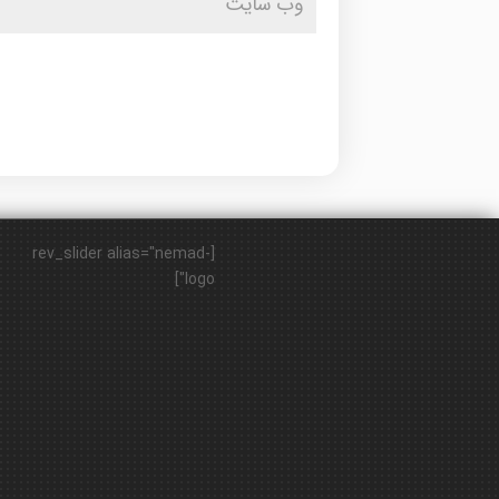
[rev_slider alias="nemad-
logo"]